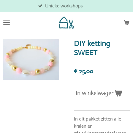
Unieke workshops
Ga
direct
naar
de
hoofdinhoud
DIY ketting
SWEET
€ 25,00
In winkelwagen
In dit pakket zitten alle
kralen en