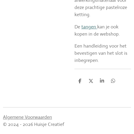
afwerkingsmateriaal voor
deze prachtige pastelroze
ketting.
De
tangen
kan je ook
kopen in de webshop.
Een handleiding voor het
bevestigen van het slot is
inbegrepen.
D
D
S
D
e
e
h
e
l
e
a
l
e
l
r
e
n
e
n
Algemene Voorwaarden
© 2024 - 2026 Huisje Creatief