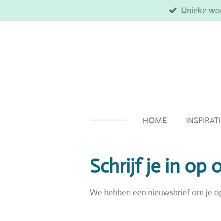
Unieke wo
Ga
direct
naar
de
hoofdinhoud
HOME
INSPIRAT
Schrijf je in op
We hebben een nieuwsbrief om je o