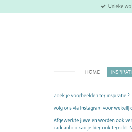
Unieke wo
Ga
direct
naar
de
hoofdinhoud
HOME
INSPIRAT
Zoek je voorbeelden ter inspiratie ?
volg ons
via instagram
voor wekelij
Afgewerkte juwelen worden ook verko
cadeaubon kan je hier ook terecht.