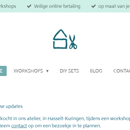
rkshops
Veilige online betaling
op maat van j
IE
WORKSHOPS
DIY SETS
BLOG
CONTA
kse updates
cht in ons atelier, in Hasselt-Kuringen, tijdens een worksho
 Neem
contact
op om een bezoekje in te plannen.