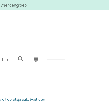
e vriendengroep
CT
p of op afspraak. Met een