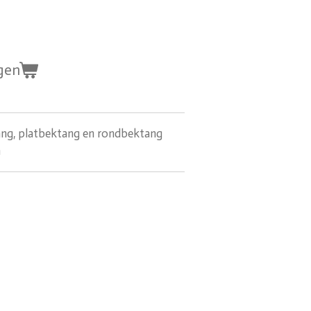
gen
tang, platbektang en rondbektang
n