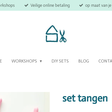
orkshops
Veilige online betaling
op maat van je
E
WORKSHOPS
DIY SETS
BLOG
CONT
set tangen