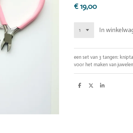
€ 19,00
In winkelwa
een set van 3 tangen: knip
voor het maken van juwele
D
D
S
e
e
h
l
e
a
e
l
r
n
e