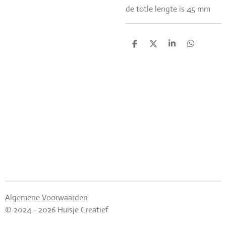
de totle lengte is 45 mm
D
D
S
D
e
e
h
e
l
e
a
l
e
l
r
e
n
e
n
Algemene Voorwaarden
© 2024 - 2026 Huisje Creatief