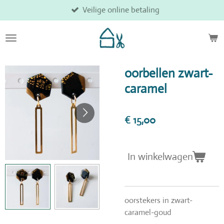
Veilige online betaling
Ga
direct
naar
de
hoofdinhoud
oorbellen zwart-
caramel
€ 15,00
In winkelwagen
oorstekers in zwart-
caramel-goud