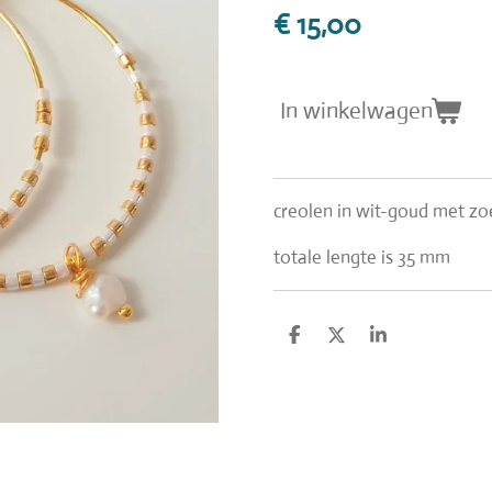
€ 15,00
In winkelwagen
creolen in wit-goud met z
totale lengte is 35 mm
D
D
S
e
e
h
l
e
a
e
l
r
n
e