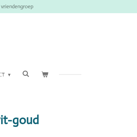
e vriendengroep
CT
wit-goud