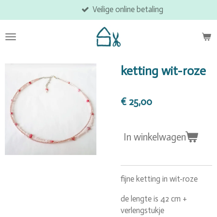
Veilige online betaling
Ga
direct
naar
de
hoofdinhoud
ketting wit-roze
€ 25,00
In winkelwagen
fijne ketting in wit-roze
de lengte is 42 cm +
verlengstukje