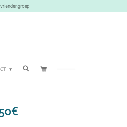
 vriendengroep
ACT
 50€