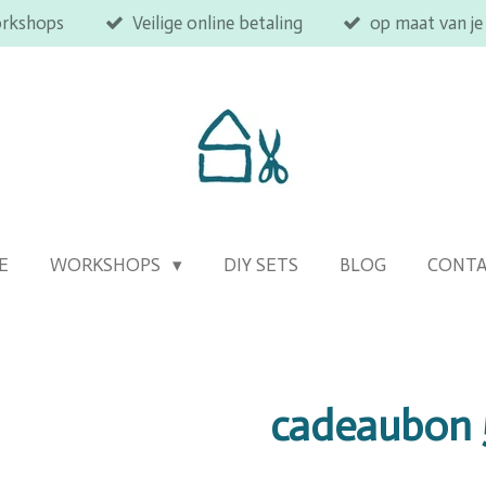
orkshops
Veilige online betaling
op maat van je
E
WORKSHOPS
DIY SETS
BLOG
CONT
cadeaubon