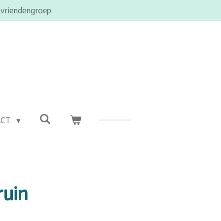
 vriendengroep
ACT
ruin