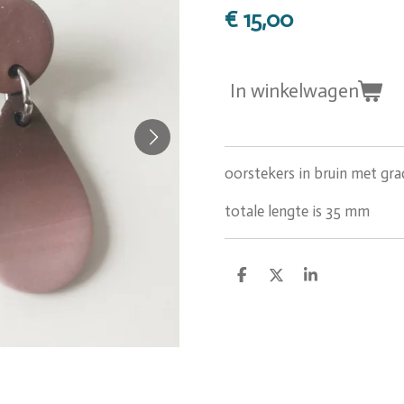
€ 15,00
In winkelwagen
oorstekers in bruin met gra
totale lengte is 35 mm
D
D
S
e
e
h
l
e
a
e
l
r
n
e