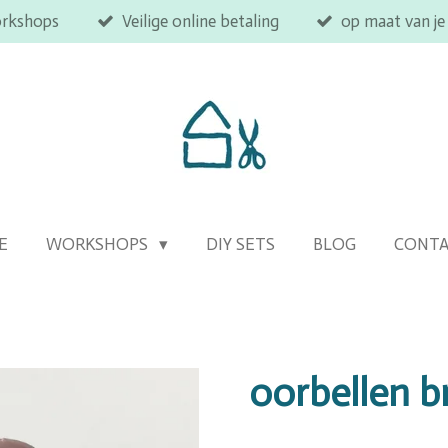
orkshops
Veilige online betaling
op maat van je
E
WORKSHOPS
DIY SETS
BLOG
CONT
oorbellen b