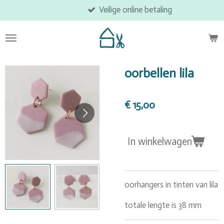
Veilige online betaling
Ga
direct
naar
de
hoofdinhoud
oorbellen lila
€ 15,00
In winkelwagen
oorhangers in tinten van lila
totale lengte is 38 mm