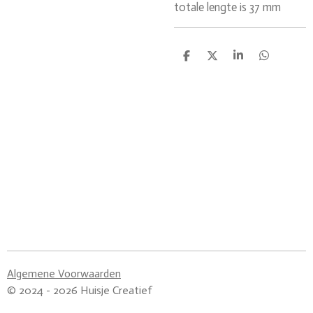
totale lengte is 37 mm
D
D
S
D
e
e
h
e
l
e
a
l
e
l
r
e
n
e
n
Algemene Voorwaarden
© 2024 - 2026 Huisje Creatief