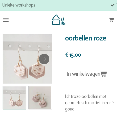
ops
Veilige online bet
Ga
direct
naar
de
hoofdinhoud
oorbellen roze
€ 15,00
In winkelwagen
lichtroze oorbellen met
geometrisch motief in rosé
goud