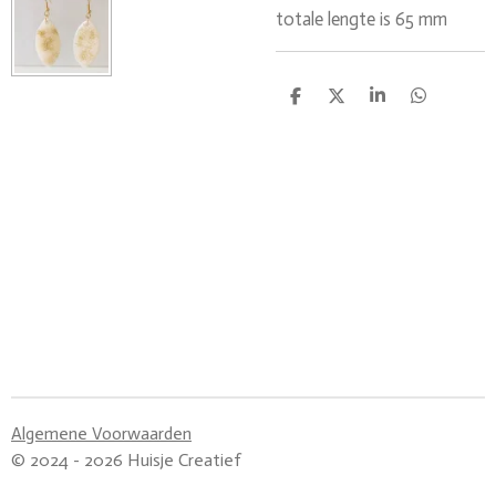
totale lengte is 65 mm
D
D
S
D
e
e
h
e
l
e
a
l
e
l
r
e
n
e
n
Algemene Voorwaarden
© 2024 - 2026 Huisje Creatief