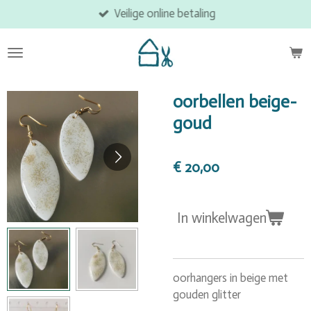
Veilige online betaling
Ga
direct
naar
de
hoofdinhoud
oorbellen beige-
goud
€ 20,00
In winkelwagen
oorhangers in beige met
gouden glitter