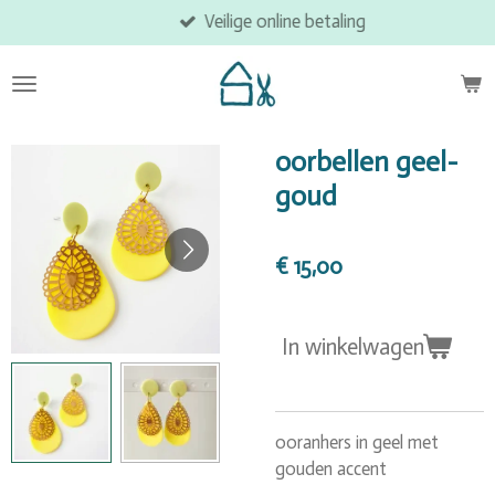
Veilige online betaling
Ga
direct
naar
de
hoofdinhoud
oorbellen geel-
goud
€ 15,00
In winkelwagen
ooranhers in geel met
gouden accent