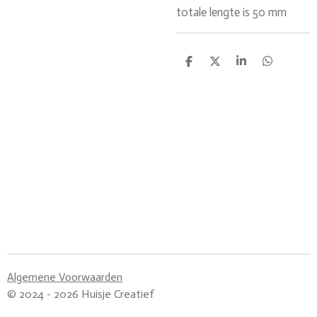
totale lengte is 50 mm
D
D
S
D
e
e
h
e
l
e
a
l
e
l
r
e
n
e
n
Algemene Voorwaarden
© 2024 - 2026 Huisje Creatief