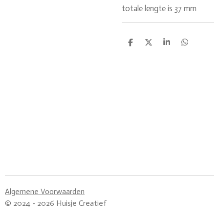
totale lengte is 37 mm
D
D
S
D
e
e
h
e
l
e
a
l
e
l
r
e
n
e
n
Algemene Voorwaarden
© 2024 - 2026 Huisje Creatief