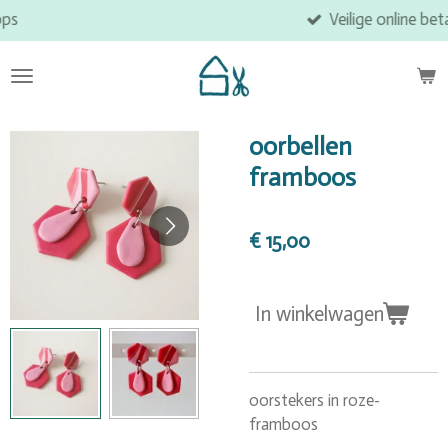
Veilige online betaling
Ga
direct
naar
de
hoofdinhoud
oorbellen
framboos
€ 15,00
In winkelwagen
oorstekers in roze-
framboos