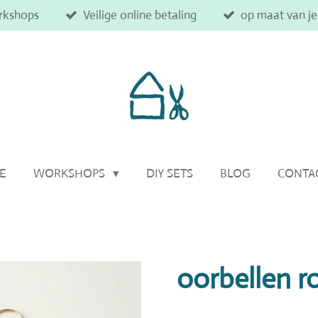
rkshops
Veilige online betaling
op maat van j
IE
WORKSHOPS
DIY SETS
BLOG
CONTA
oorbellen r