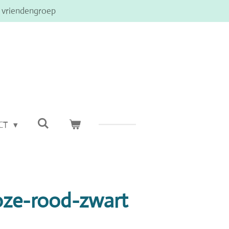
e vriendengroep
CT
oze-rood-zwart