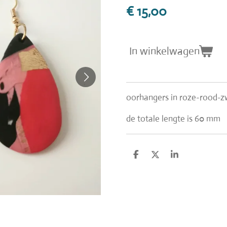
€ 15,00
In winkelwagen
oorhangers in roze-rood-z
de totale lengte is 60 mm
D
D
S
e
e
h
l
e
a
e
l
r
n
e