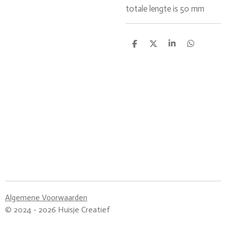
totale lengte is 50 mm
D
D
S
D
e
e
h
e
l
e
a
l
e
l
r
e
n
e
n
Algemene Voorwaarden
© 2024 - 2026 Huisje Creatief