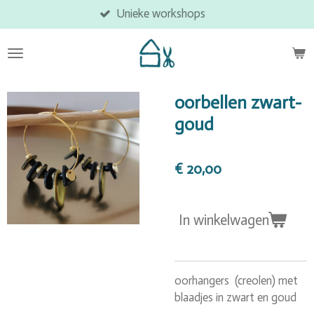
Unieke workshops
Ga
direct
naar
de
hoofdinhoud
oorbellen zwart-
goud
€ 20,00
In winkelwagen
oorhangers (creolen) met
blaadjes in zwart en goud