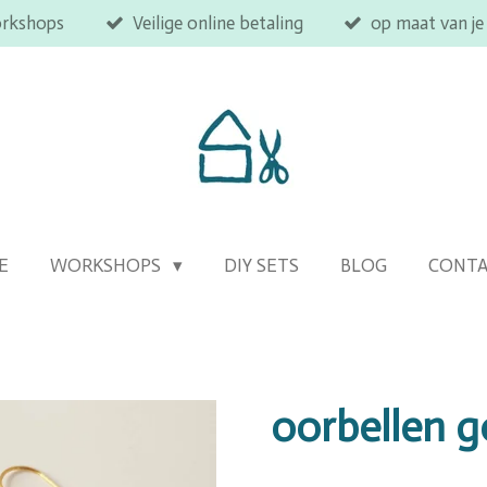
orkshops
Veilige online betaling
op maat van je
E
WORKSHOPS
DIY SETS
BLOG
CONT
oorbellen 