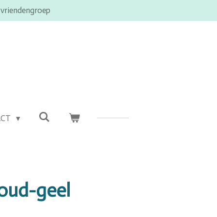
 vriendengroep
ACT
goud-geel