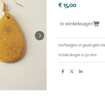
€ 15,00
In winkelwagen
oorhangers in goud-geel me
totale lengte is 50 mm
D
D
S
e
e
h
l
e
a
e
l
r
n
e