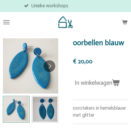
eke workshops
Veili
Ga
direct
naar
de
hoofdinhoud
oorbellen blauw
€ 20,00
In winkelwagen
oorstekers in hemelsblauw
met glitter