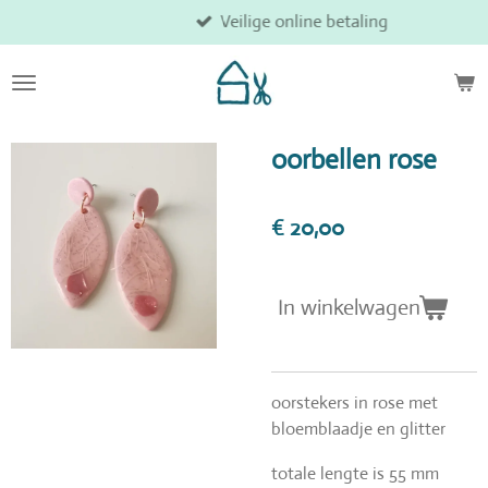
Veilige online betaling
Ga
direct
naar
de
hoofdinhoud
oorbellen rose
€ 20,00
In winkelwagen
oorstekers in rose met
bloemblaadje en glitter
totale lengte is 55 mm