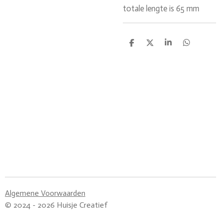
totale lengte is 65 mm
D
D
S
D
e
e
h
e
l
e
a
l
e
l
r
e
n
e
n
Algemene Voorwaarden
© 2024 - 2026 Huisje Creatief