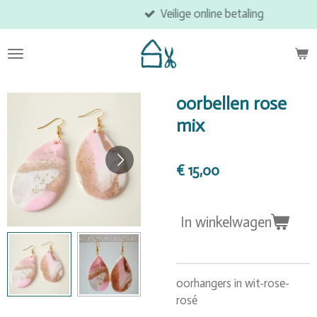
Veilige online betaling
Ga
direct
naar
de
hoofdinhoud
oorbellen rose
mix
€ 15,00
In winkelwagen
oorhangers in wit-rose-
rosé