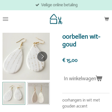
Veilige online betaling
Ga
direct
naar
de
hoofdinhoud
oorbellen wit-
goud
€ 15,00
In winkelwagen
oorhangers in wit met
gouden accent