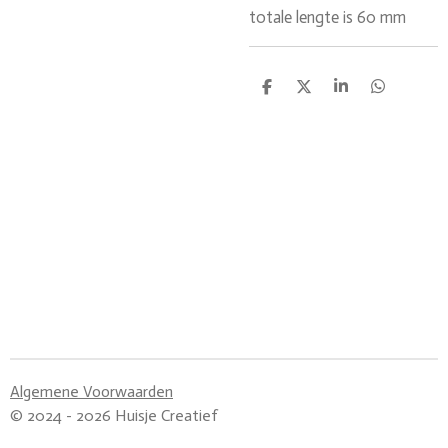
totale lengte is 60 mm
D
D
S
D
e
e
h
e
l
e
a
l
e
l
r
e
n
e
n
Algemene Voorwaarden
© 2024 - 2026 Huisje Creatief