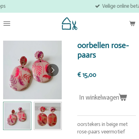
Veilige online betaling
Ga
direct
naar
de
hoofdinhoud
oorbellen rose-
paars
€ 15,00
In winkelwagen
oorstekers in beige met
rose-paars veermotief