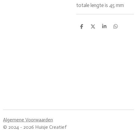
totale lengte is 45 mm
D
D
S
D
e
e
h
e
l
e
a
l
e
l
r
e
n
e
n
Algemene Voorwaarden
© 2024 - 2026 Huisje Creatief