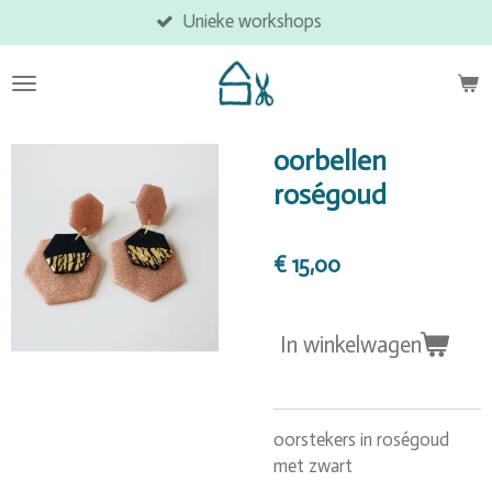
Unieke workshops
Ga
direct
naar
de
hoofdinhoud
oorbellen
roségoud
€ 15,00
In winkelwagen
oorstekers in roségoud
met zwart