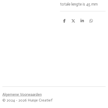
totale lengte is 45 mm
D
D
S
D
e
e
h
e
l
e
a
l
e
l
r
e
n
e
n
Algemene Voorwaarden
© 2024 - 2026 Huisje Creatief