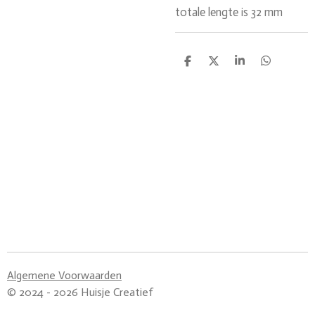
totale lengte is 32 mm
D
D
S
D
e
e
h
e
l
e
a
l
e
l
r
e
n
e
n
Algemene Voorwaarden
© 2024 - 2026 Huisje Creatief