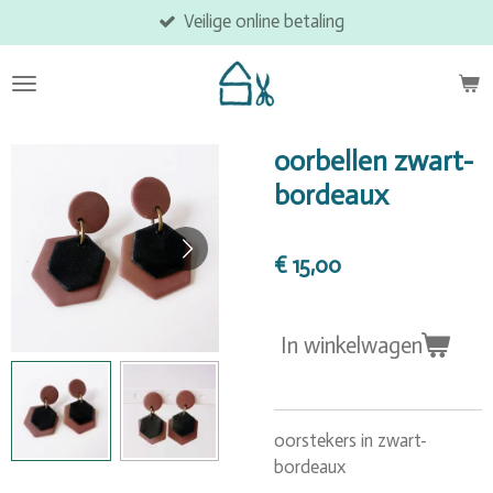
Veilige online betaling
Ga
direct
naar
de
hoofdinhoud
oorbellen zwart-
bordeaux
€ 15,00
In winkelwagen
oorstekers in zwart-
bordeaux