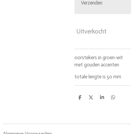
Verzenden
Uitverkocht
oorstekers in groen-wit
met gouden accenten
totale lengte is 50 mm
D
D
S
D
e
e
h
e
l
e
a
l
e
l
r
e
n
e
n
Algemene Voorwaarden