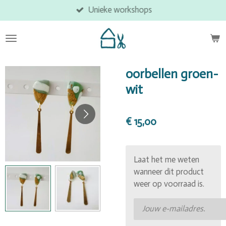
Unieke workshops
Ga
direct
naar
de
hoofdinhoud
oorbellen groen-
wit
€ 15,00
Laat het me weten
wanneer dit product
weer op voorraad is.