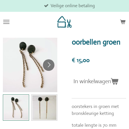
Veilige online betaling
Ga
direct
naar
de
hoofdinhoud
oorbellen groen
€ 15,00
In winkelwagen
oorstekers in groen met
bronskleurige ketting
totale lengte is 70 mm