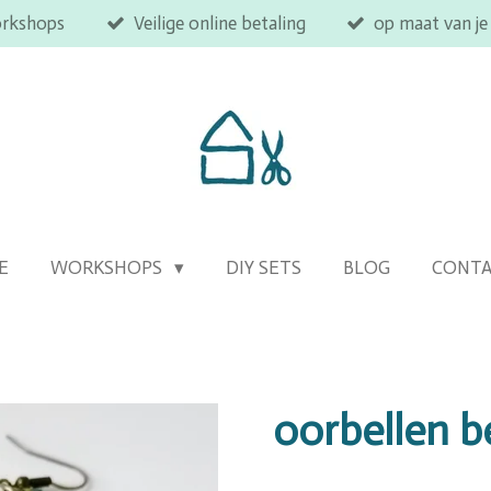
orkshops
Veilige online betaling
op maat van je
E
WORKSHOPS
DIY SETS
BLOG
CONT
oorbellen b