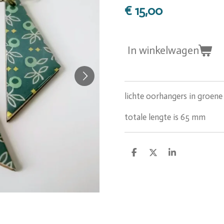
€ 15,00
In winkelwagen
lichte oorhangers in groene
totale lengte is 65 mm
D
D
S
e
e
h
l
e
a
e
l
r
n
e