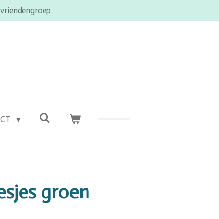
 vriendengroep
ACT
esjes groen