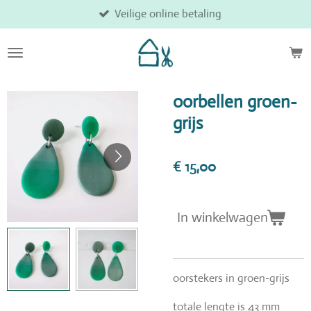
Veilige online betaling
Ga
direct
naar
de
hoofdinhoud
oorbellen groen-
grijs
€ 15,00
In winkelwagen
oorstekers in groen-grijs
totale lengte is 43 mm