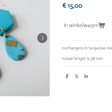
€ 15,00
In winkelwagen
oorhangers in turquoise m
totale lengte is 58 mm
D
D
S
e
e
h
l
e
a
e
l
r
n
e