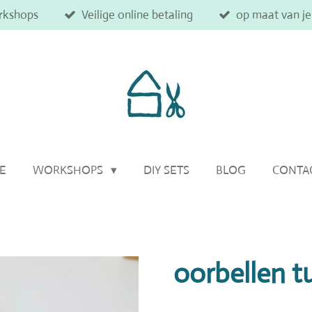
rkshops
Veilige online betaling
op maat van j
IE
WORKSHOPS
DIY SETS
BLOG
CONTA
oorbellen t