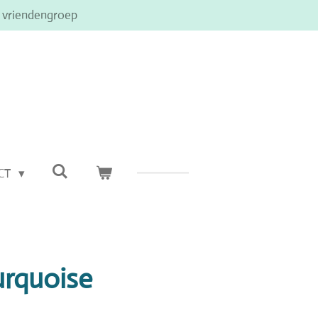
e vriendengroep
CT
urquoise