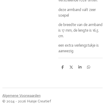
verschillende roze tinten.
deze armband valt zeer
soepel
de breedte van de armband
is 17 mm, de lengte is 16,5
cm.
een extra verlengstukje is
aanwezig
D
D
S
D
e
e
h
e
l
e
a
l
e
l
r
e
n
e
n
Algemene Voorwaarden
© 2024 - 2026 Huisje Creatief