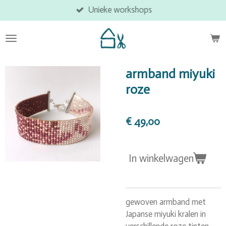
Unieke workshops
Ga
direct
naar
de
hoofdinhoud
armband miyuki
roze
€ 49,00
In winkelwagen
gewoven armband met
Japanse miyuki kralen in