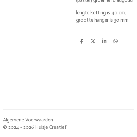
(pastel) groen en bladgoud.
lengte ketting is 40 cm,
grootte hanger is 30 mm
D
D
S
D
e
e
h
e
l
e
a
l
e
l
r
e
n
e
n
Algemene Voorwaarden
© 2024 - 2026 Huisje Creatief