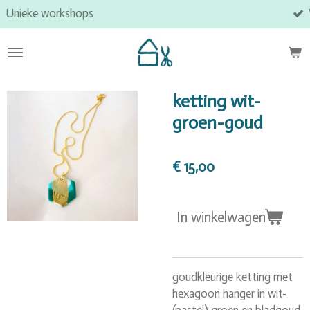
ops
Veilige online bet
Ga
direct
naar
de
hoofdinhoud
ketting wit-
groen-goud
€ 15,00
In winkelwagen
goudkleurige ketting met
hexagoon hanger in wit-