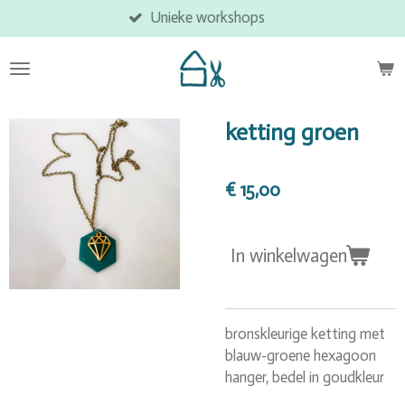
Unieke workshops
Ga
direct
naar
de
hoofdinhoud
ketting groen
€ 15,00
In winkelwagen
bronskleurige ketting met
blauw-groene hexagoon
hanger, bedel in goudkleur