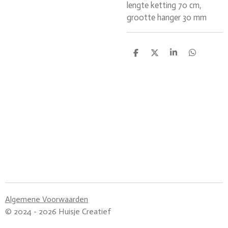
lengte ketting 70 cm,
grootte hanger 30 mm
D
D
S
D
e
e
h
e
l
e
a
l
e
l
r
e
n
e
n
Algemene Voorwaarden
© 2024 - 2026 Huisje Creatief