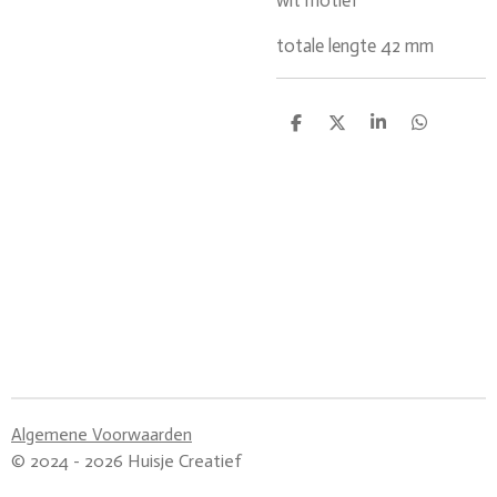
wit motief
totale lengte 42 mm
D
D
S
D
e
e
h
e
l
e
a
l
e
l
r
e
n
e
n
Algemene Voorwaarden
© 2024 - 2026 Huisje Creatief