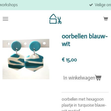
Veilige online betaling
Ga
direct
naar
de
hoofdinhoud
oorbellen blauw-
wit
€ 15,00
In winkelwagen
oorbellen met hexagoon
plaatje in turquoise blauw-