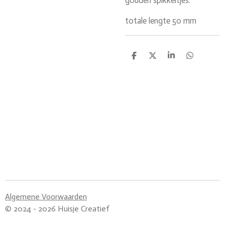
gouden spikkeltjes.
totale lengte 50 mm
D
D
S
D
e
e
h
e
l
e
a
l
e
l
r
e
n
e
n
Algemene Voorwaarden
© 2024 - 2026 Huisje Creatief