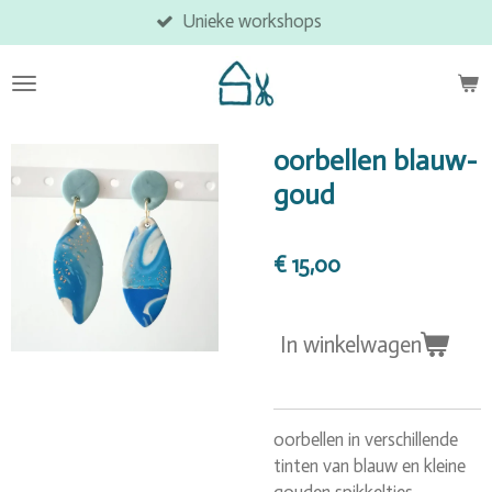
Unieke workshops
Ga
direct
naar
de
hoofdinhoud
oorbellen blauw-
goud
€ 15,00
In winkelwagen
oorbellen in verschillende
tinten van blauw en kleine