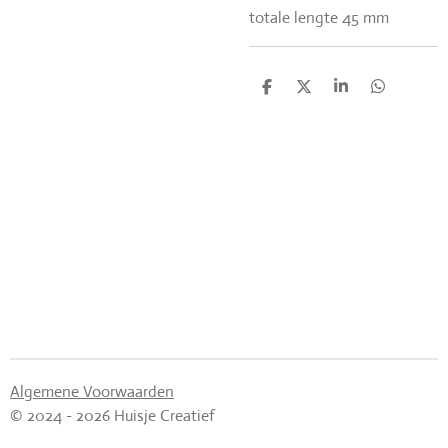
totale lengte 45 mm
D
D
S
D
e
e
h
e
l
e
a
l
e
l
r
e
n
e
n
Algemene Voorwaarden
© 2024 - 2026 Huisje Creatief