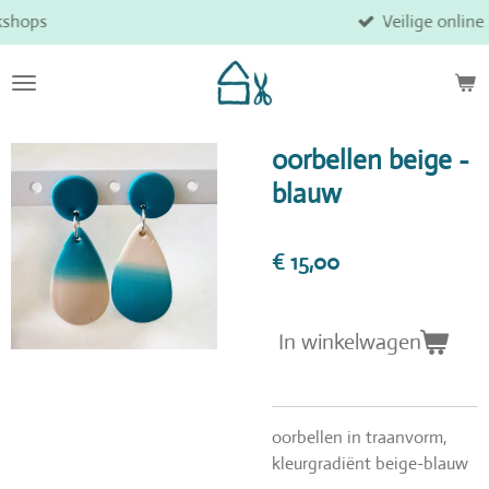
Veilige online betaling
Ga
direct
naar
de
hoofdinhoud
oorbellen beige -
blauw
€ 15,00
In winkelwagen
oorbellen in traanvorm,
kleurgradiënt beige-blauw